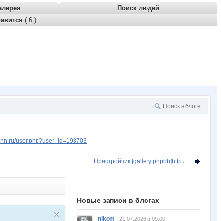
алерея
Поиск людей
равится
( 6 )
w.nn.ru/user.php?user_id=198703
Пристройчик [gallery:phpbb]http:/...
Новые записи в блогах
nikom
21.07.2026 в 09:00