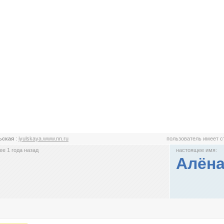
ьская
:
iyulskaya.www.nn.ru
пользователь имеет 
е 1 года назад
настоящее имя:
Алён