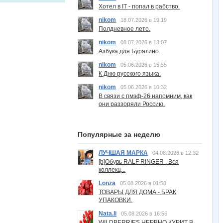
Хотел в IT - попал в рабство.
nikom
18.07.2026 в 19:19
Полдневное лето.
nikom
08.07.2026 в 13:07
Азбука для Буратино.
nikom
05.06.2026 в 15:55
К Дню русского языка.
nikom
05.06.2026 в 10:32
В связи с пмэф-26 напомним, как
они раззоряли Россию.
Популярные за неделю
ЛУЧШАЯ МАРКА
04.08.2026 в 12:32
[b]Обувь RALF RINGER . Вся
коллекц...
Lonza
05.08.2026 в 01:58
ТОВАРЫ ДЛЯ ДОМА - БРАК
УПАКОВКИ.
Nata.li
05.08.2026 в 16:56
WILDBERRIES НЕРВНО КУРИТ В