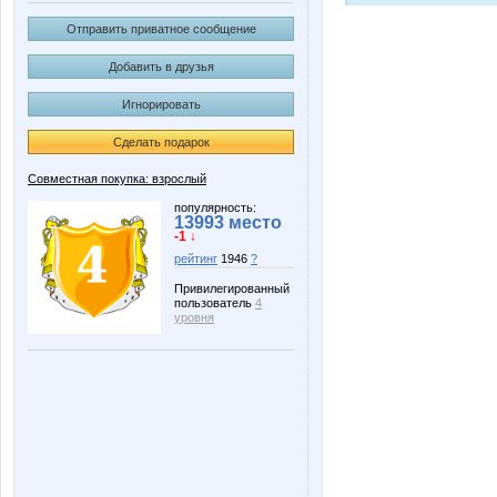
Отправить приватное сообщение
Добавить в друзья
Игнорировать
Сделать подарок
Совместная покупка: взрослый
популярность:
13993 место
-1 ↓
рейтинг
1946
?
Привилегированный
пользователь
4
уровня