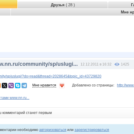
Друзья
( 28 )
Г
Мне н
nn.ru/community/sp/uslugi...
12.12.2011 в 16:32
1425
ity/sp/uslugi/?do=read&thread=2028645&topic_id=43729820
Мне нравится
Добавлено со страницы:
http://ww
тами www.nn.ru...
ш комментарий станет первым
мментарии необходимо
авторизоваться
или
зарегистрироваться