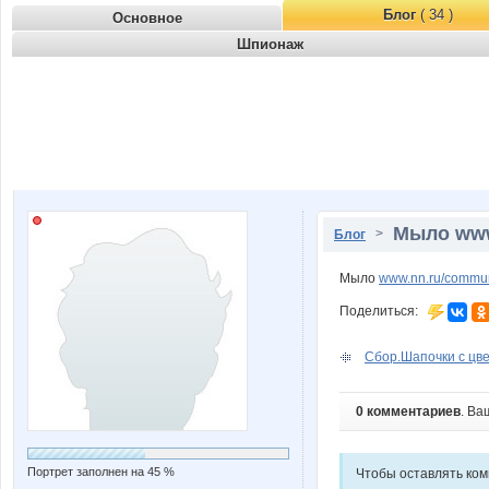
Блог
( 34 )
Основное
Шпионаж
Мыло www.
>
Блог
Мыло
www.nn.ru/commun
Поделиться:
Сбор.Шапочки с цве
0 комментариев
. Ва
Портрет заполнен на 45 %
Чтобы оставлять ко