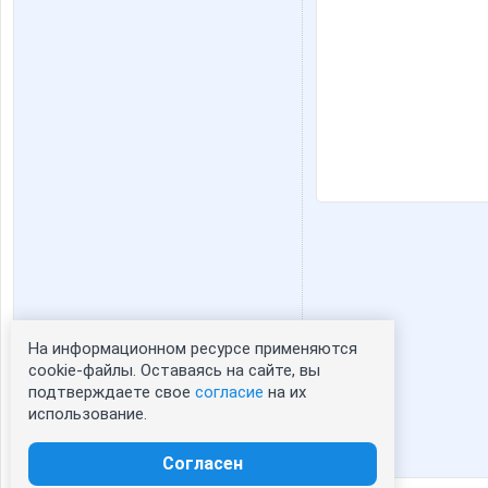
На информационном ресурсе применяются
Статистика портрета:
cookie-файлы. Оставаясь на сайте, вы
подтверждаете свое
согласие
на их
сейчас просматривают портрет - 0
использование.
зарегистрированные пользователи
посетившие портрет за 7 дней - 0
Согласен