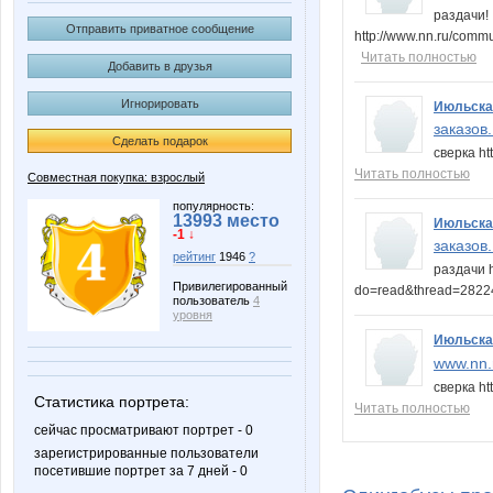
раздачи!
Отправить приватное сообщение
http://www.nn.ru/comm
Читать полностью
Добавить в друзья
Игнорировать
Июльска
заказов
Сделать подарок
сверка h
Читать полностью
Совместная покупка: взрослый
популярность:
13993 место
Июльска
-1 ↓
заказов
рейтинг
1946
?
раздачи h
Привилегированный
do=read&thread=282
пользователь
4
уровня
Июльска
www.nn.r
сверка h
Статистика портрета:
Читать полностью
сейчас просматривают портрет - 0
зарегистрированные пользователи
посетившие портрет за 7 дней - 0