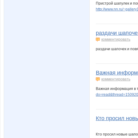
Пристрой шапулек и по
http://www.nn.ru/~gall
раздачи шапочек
комментировать
раздачи шапочек и пов
Важная информа
комментировать
Важная информация в 
do=read&thread=15092
Кто просил новы
Кто просил новые шапо