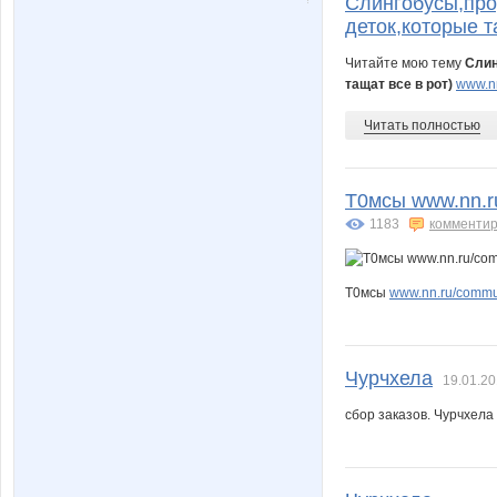
Слингобусы,про
деток,которые т
Читайте мою тему
Слин
тащат все в рот)
www.nn
Читать полностью
Т0мсы www.nn.ru
1183
комментир
Т0мсы
www.nn.ru/commun
Чурчхела
19.01.20
сбор заказов. Чурчхела