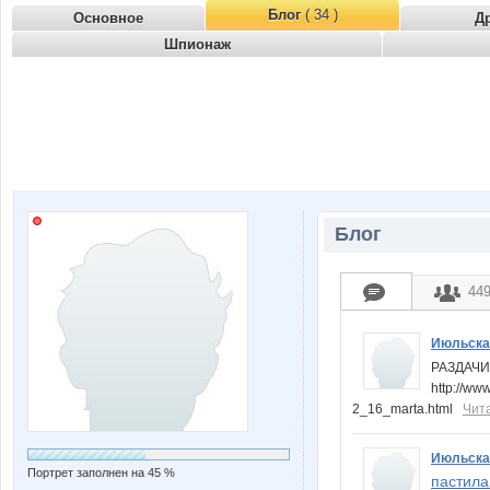
Блог
( 34 )
Основное
Д
Шпионаж
Блог
44
Июльска
РАЗДАЧИ
http://ww
2_16_marta.html
Чит
Июльска
Портрет заполнен на 45 %
пастила