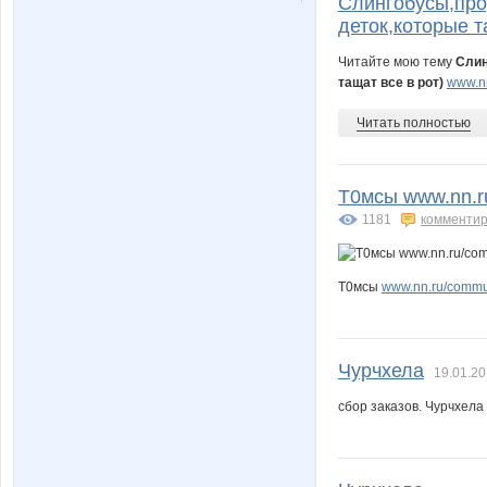
Слингобусы,про
деток,которые т
Читайте мою тему
Слин
тащат все в рот)
www.nn
Читать полностью
Т0мсы www.nn.ru
1181
комментир
Т0мсы
www.nn.ru/commun
Чурчхела
19.01.20
сбор заказов. Чурчхела