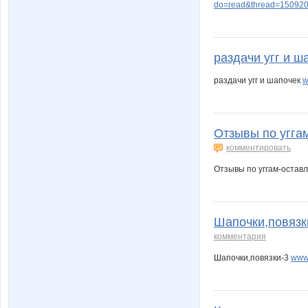
do=read&thread=150920
раздачи угг и ша
раздачи угг и шапочек
w
Отзывы по уггам
комментировать
Отзывы по уггам-остав
Шапочки,повязк
комментария
Шапочки,повязки-3
www.