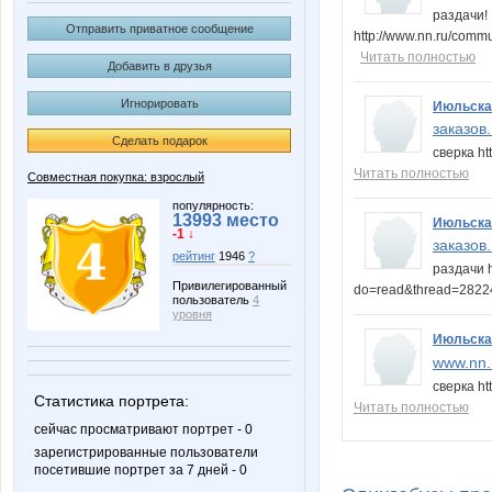
раздачи!
Отправить приватное сообщение
http://www.nn.ru/comm
Читать полностью
Добавить в друзья
Игнорировать
Июльска
заказов
Сделать подарок
сверка h
Читать полностью
Совместная покупка: взрослый
популярность:
13993 место
Июльска
-1 ↓
заказов
рейтинг
1946
?
раздачи h
Привилегированный
do=read&thread=282
пользователь
4
уровня
Июльска
www.nn.r
сверка h
Статистика портрета:
Читать полностью
сейчас просматривают портрет - 0
зарегистрированные пользователи
посетившие портрет за 7 дней - 0