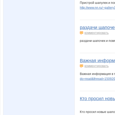
Пристрой шапулек и по
http://www.nn.ru/~gall
раздачи шапочек
комментировать
раздачи шапочек и пов
Важная информа
комментировать
Важная информация в 
do=read&thread=15092
Кто просил новы
Кто просил новые шапо