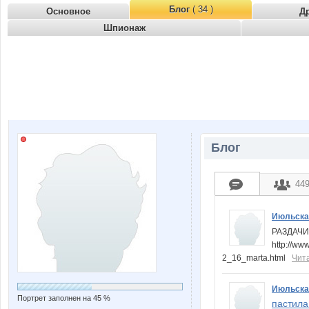
Блог
( 34 )
Основное
Д
Шпионаж
Блог
44
Июльска
РАЗДАЧИ
http://ww
2_16_marta.html
Чит
Июльска
Портрет заполнен на 45 %
пастила