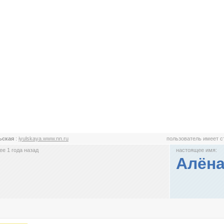
ьская
:
iyulskaya.www.nn.ru
пользователь имеет 
е 1 года назад
настоящее имя:
Алён