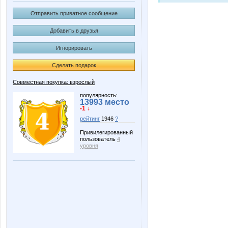
Отправить приватное сообщение
Добавить в друзья
Игнорировать
Сделать подарок
Совместная покупка: взрослый
популярность:
13993 место
-1 ↓
рейтинг
1946
?
Привилегированный
пользователь
4
уровня