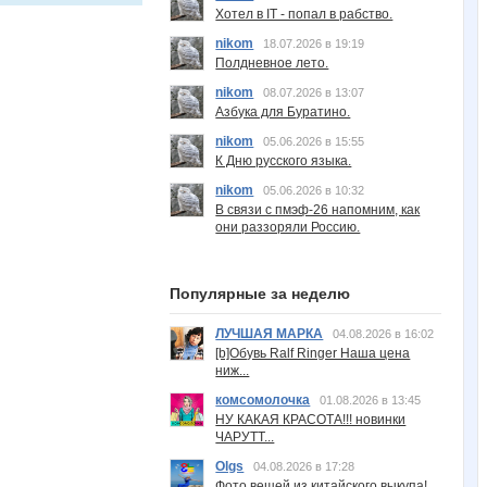
Хотел в IT - попал в рабство.
nikom
18.07.2026 в 19:19
Полдневное лето.
nikom
08.07.2026 в 13:07
Азбука для Буратино.
nikom
05.06.2026 в 15:55
К Дню русского языка.
nikom
05.06.2026 в 10:32
В связи с пмэф-26 напомним, как
они раззоряли Россию.
Популярные за неделю
ЛУЧШАЯ МАРКА
04.08.2026 в 16:02
[b]Обувь Ralf Ringer Наша цена
ниж...
комсомолочка
01.08.2026 в 13:45
НУ КАКАЯ КРАСОТА!!! новинки
ЧАРУТТ...
Olgs
04.08.2026 в 17:28
Фото вещей из китайского выкупа!