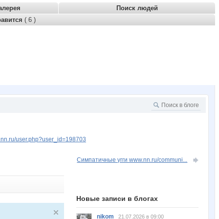
алерея
Поиск людей
равится
( 6 )
w.nn.ru/user.php?user_id=198703
Симпатичные угги www.nn.ru/communi...
Новые записи в блогах
nikom
21.07.2026 в 09:00