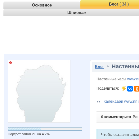
Блог
( 34 )
Основное
Шпионаж
Настенные
>
Блог
Настенные часы
www.nn
Поделиться:
Календари www.nn.r
0 комментариев
. Ва
Портрет заполнен на 45 %
Чтобы оставлять ко