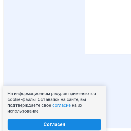
На информационном ресурсе применяются
Статистика портрета:
cookie-файлы. Оставаясь на сайте, вы
подтверждаете свое
согласие
на их
сейчас просматривают портрет - 0
использование.
зарегистрированные пользователи
посетившие портрет за 7 дней - 0
Согласен