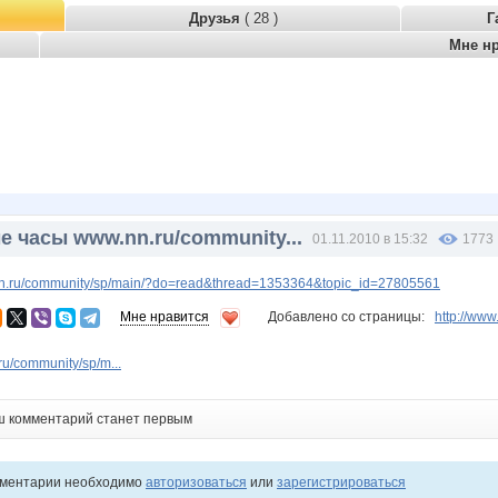
Друзья
( 28 )
Г
Мне н
 часы www.nn.ru/community...
01.11.2010 в 15:32
1773
.ru/community/sp/main/?do=read&thread=1353364&topic_id=27805561
Мне нравится
Добавлено со страницы:
http://ww
u/community/sp/m...
ш комментарий станет первым
мментарии необходимо
авторизоваться
или
зарегистрироваться